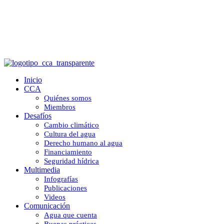
Suelo de Conservación: clave frente a la
escasez de agua en la CDMX
Inicio
CCA
Quiénes somos
Miembros
Desafíos
Cambio climático
Cultura del agua
Derecho humano al agua
Financiamiento
Seguridad hídrica
Multimedia
Infografías
Publicaciones
Videos
Comunicación
Agua que cuenta