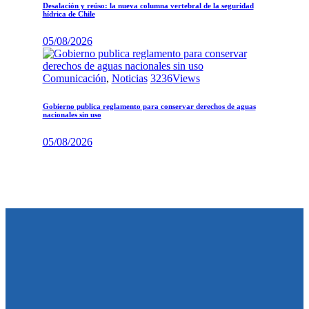
Desalación y reúso: la nueva columna vertebral de la seguridad
hídrica de Chile
05/08/2026
Comunicación
,
Noticias
3236
Views
Gobierno publica reglamento para conservar derechos de aguas
nacionales sin uso
05/08/2026