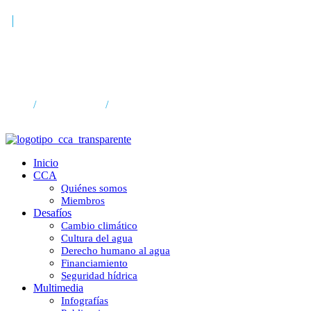
Sheinbaum, sobre el acuerdo 
estamos dando agua que no t
Inicio
/
Comunicación
/
Sheinbaum, sobre el acuerdo con Estados
Inicio
CCA
Quiénes somos
Miembros
Desafíos
Cambio climático
Cultura del agua
Derecho humano al agua
Financiamiento
Seguridad hídrica
Multimedia
Infografías