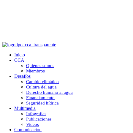
Organizaciones exigen a candidatos
presidenciales incluir la crisis de agua en
las agendas
Inicio
CCA
Quiénes somos
Miembros
Desafíos
Cambio climático
Cultura del agua
Derecho humano al agua
Financiamiento
Seguridad hídrica
Multimedia
Infografías
Publicaciones
Videos
Comunicación