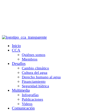
Organizaciones buscan que candidatos
firmen decálogo de compromisos por el
agua
Inicio
CCA
Quiénes somos
Miembros
Desafíos
Cambio climático
Cultura del agua
Derecho humano al agua
Financiamiento
Seguridad hídrica
Multimedia
Infografías
Publicaciones
Videos
Comunicación