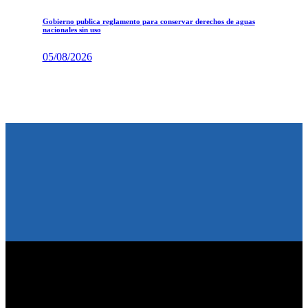
Gobierno publica reglamento para conservar derechos de aguas
nacionales sin uso
05/08/2026