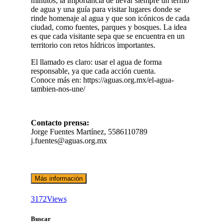
minutos; la importancia de llevar siempre un termo
de agua y una guía para visitar lugares donde se
rinde homenaje al agua y que son icónicos de cada
ciudad, como fuentes, parques y bosques. La idea
es que cada visitante sepa que se encuentra en un
territorio con retos hídricos importantes.
El llamado es claro: usar el agua de forma
responsable, ya que cada acción cuenta.
Conoce más en: https://aguas.org.mx/el-agua-
tambien-nos-une/
Contacto prensa:
Jorge Fuentes Martínez, 5586110789
j.fuentes@aguas.org.mx
Más información
3172
Views
Buscar