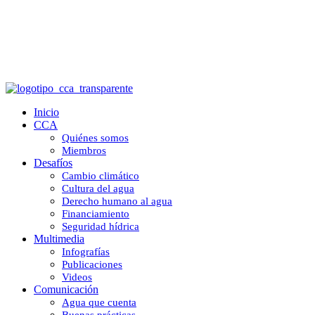
El fútbol mueve al mundo, el agua lo
sostiene.
Inicio
CCA
Quiénes somos
Miembros
Desafíos
Cambio climático
Cultura del agua
Derecho humano al agua
Financiamiento
Seguridad hídrica
Multimedia
Infografías
Publicaciones
Videos
Comunicación
Agua que cuenta