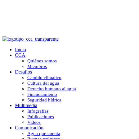
¿Cómo conseguir un tanque para
recolectar agua de lluvia en la CDMX?
Inicio
CCA
Quiénes somos
Miembros
Desafíos
Cambio climático
Cultura del agua
Derecho humano al agua
Financiamiento
Seguridad hídrica
Multimedia
Infografías
Publicaciones
Videos
Comunicación
Agua que cuenta