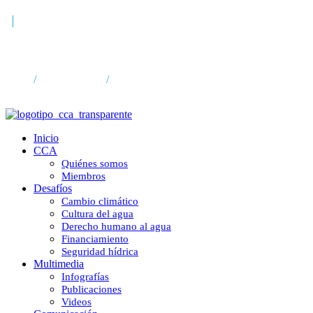
Ciudades de Agua
Inicio
/
Comunicación
/
Ciudades de Agua
Inicio
CCA
Quiénes somos
Miembros
Desafíos
Cambio climático
Cultura del agua
Derecho humano al agua
Financiamiento
Seguridad hídrica
Multimedia
Infografías
Publicaciones
Videos