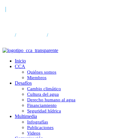
“Agua para las casas, no par
Inicio
/
Comunicación
/
“Agua para las casas, no para el Mundial”
Inicio
CCA
Quiénes somos
Miembros
Desafíos
Cambio climático
Cultura del agua
Derecho humano al agua
Financiamiento
Seguridad hídrica
Multimedia
Infografías
Publicaciones
Videos