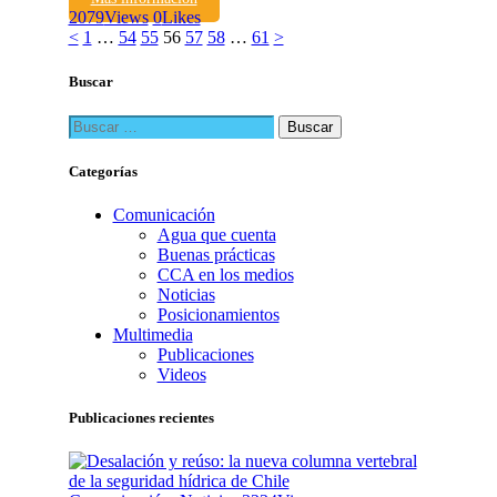
2079
Views
0
Likes
Paginación
Page
Page
Page
Page
Page
Page
Page
<
1
…
54
55
56
57
58
…
61
>
de
Buscar
entradas
Buscar:
Categorías
Comunicación
Agua que cuenta
Buenas prácticas
CCA en los medios
Noticias
Posicionamientos
Multimedia
Publicaciones
Videos
Publicaciones recientes