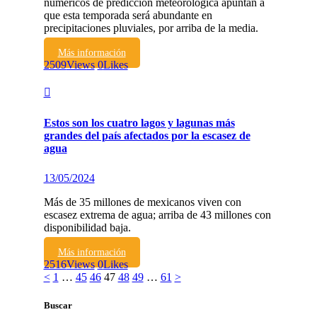
numéricos de predicción meteorológica apuntan a
que esta temporada será abundante en
precipitaciones pluviales, por arriba de la media.
Más información
2509
Views
0
Likes
Estos son los cuatro lagos y lagunas más
grandes del país afectados por la escasez de
agua
13/05/2024
Más de 35 millones de mexicanos viven con
escasez extrema de agua; arriba de 43 millones con
disponibilidad baja.
Más información
2516
Views
0
Likes
Paginación
Page
Page
Page
Page
Page
Page
Page
<
1
…
45
46
47
48
49
…
61
>
de
Buscar