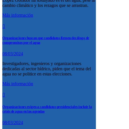
López Obrador ha soslayado es el del agua, pese al
cambio climático y los rezagos que se arrastran.
Más información
Organizaciones buscan que candidatos firmen decálogo de
compromisos por el agua
08/03/2024
Investigadores, ingenieros y organizaciones
dedicadas al sector hídrico, piden que el tema del
agua no se politice en estas elecciones.
Más información
Organizaciones exigen a candidatos presidenciales incluir la
crisis de agua en las agendas
08/03/2024