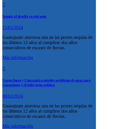
Sequía: el desafío ya está aquí
15/03/2024
Guanajuato atraviesa una de las peores sequías de
los últimos 12 años al cumplirse dos años
consecutivos de escasez de lluvias.
Más información
Urgen Aneas y Concamin a atender problema de agua para
Guanajuato y olvidar tema político
08/03/2024
Guanajuato atraviesa una de las peores sequías de
los últimos 12 años al cumplirse dos años
consecutivos de escasez de lluvias.
Más información