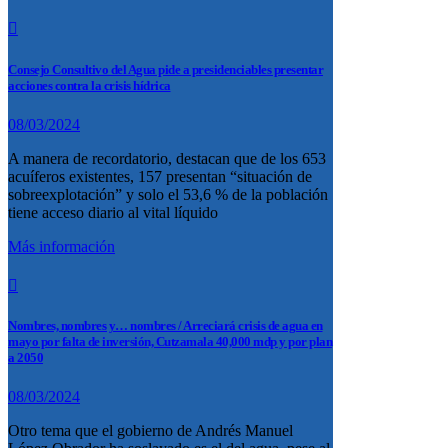
Consejo Consultivo del Agua pide a presidenciables presentar
acciones contra la crisis hídrica
08/03/2024
A manera de recordatorio, destacan que de los 653
acuíferos existentes, 157 presentan “situación de
sobreexplotación” y solo el 53,6 % de la población
tiene acceso diario al vital líquido
Más información
Nombres, nombres y… nombres / Arreciará crisis de agua en
mayo por falta de inversión, Cutzamala 40,000 mdp y por plan
a 2050
08/03/2024
Otro tema que el gobierno de Andrés Manuel