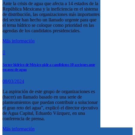
Ante la crisis de agua que afecta a 14 estados de la
República Mexicana y la ineficiencia en el sistema
de distribución, las organizaciones más importantes
del sector han hecho un llamado urgente para que
el tema hídrico se coloque como prioridad en las
agendas de los candidatos presidenciales.
Más información
Sector hídrico de México pide a candidatos 10 acciones ante
escasez de agua
08/03/2024
La aspiración de este grupo de organizaciones es
(hacer) un llamado basado en una serie de
planteamientos que puedan contribuir a solucionar
el gran reto del agua”, explicó el director ejecutivo
de Agua Capital, Eduardo Vázquez, en una
conferencia de prensa.
Más información